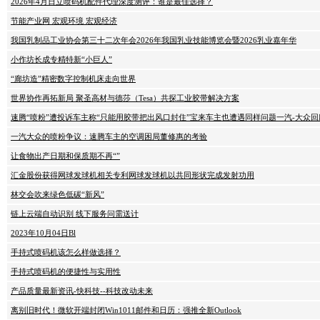
2026年4月日立喷码机配件代理深度测评：谁是最佳选择？
节能产业网 宏观环境 宏观经济
我国乳制品工业协会第三十二次年会2026年我国乳业技能博览会暨2026乳业嘉年华
小作坊长成专精特新“小巨人”
“廊坊造”精密数字控制机床走向世界
世界协作再拓新局 聚圣高材与德莎（Tesa）共探工业胶带解决方案
速腾“喷粉”遭投诉车主称“只能用胶带把出风口封住”宝来车主也遭遇同样问题一汽-大众
一汽大众的喷粉争议：速腾车主的空调困局董修惠的考验
让食物出产日期和保质期不再“”
汇金股份获得网球发球机相关专利网球发球机以共同形状完成发射功用
林交会吹来绿色低碳“新风”
链上云端自动识别 线下服务问需送计
2023年10月04日Bl
手持式喷码机该怎么样做选择？
手持式喷码机的便捷性与实用性
产品质量最新资讯-快科技--科技改动未来
离别旧时代！微软开端封闭Win1011邮件和日历：强推全新Outlook