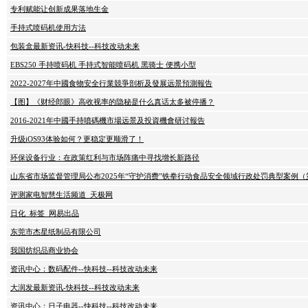
专利赋能让创新成果落地生金
手持式喷码机使用方法
包装盒最新资讯-快科技--科技改动未来
EBS250 手持喷码机 手持式智能喷码机 黑骑士 便携小型
2022-2027年中國食物安全行業競爭剖析及發展远景預測報告
【图】《财经郎眼》高收视率的隐秘是什么真话太多被停播？
2016-2021年中國手持噴碼機市場远景及投資機會研讨報告
升级iOS93体验如何？更稳定更顺滑了！
环保设备行业：在政策红利与市场阵痛中寻找增长新路径
山东省市场监督管理局公布2025年“守护消费”铁拳行动食品安全领域行政处罚典型案例（
评测家电智慧生活频道_天极网
日化_标签_网易出品
东莞市杰星纸制品有限公司
我国纺织品商业协会
资讯中心：数码配件--快科技--科技改动未来
大润发最新资讯-快科技--科技改动未来
资讯中心：日子电器--快科技--科技改动未来