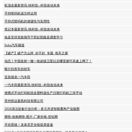
机顶盒最新资讯-快科技--科技改动未来
手持喷码机该怎样运用
手持式喷码机的便捷性与实用性
笔记本最新资讯-快科技--科技改动未来
临县安排党政领导干部赴阳曲县调查学习
Sohu汽车频道
【破产】破产怎么样_好不好_专题_电车之家
动态丨中国发射一檄一枚超级卫星以后哪里都可高速上网了！
喀什到库车的轿车
宜昌德龙一汽丰田
一汽丰田最新资讯-快科技--科技改动未来
便携式手动打码机纸盒塑料袋生产日期打码机三排手动
贵州煜达盈凯科技有限公司
2026清洁设备行业分析：多元并进智能重构产业版图
脚垫-收购脚垫-图片-厂家价格-世铝网
开挂晋级！龙泉灵芝全链提质提速