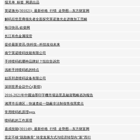
报关单_标签_网易出品
英诺激光(301021)_最新价格_行情_走势图—东方财富网
解码后世昆裔领先者全面探究英诺激光走进微加工范畴
每日快讯-砍柴网
长江有色金属现货
提价最新资讯-快科技--科技改动未来
南宁英诺喷码技能有限公司
手持喷码机哪种品牌好？恒欣告诉您
浅析手持喷码机的特点
姑苏邦彦喷码设备有限公司
深圳世界会议中心(新馆)
2016-2021年中國油墨印字機市場远景及融資戰略咨詢報告
湘潭市岳塘区：快速查处一隐蔽非法制假售假黑窝点
常用喷码机原理pptx
喷码机的工作原理
嘉戎技能(301148)_最新价格_行情_走势图—东方财富网
坚定不移“脱胎换骨” 转变发展方式与经济转型向“新”而行