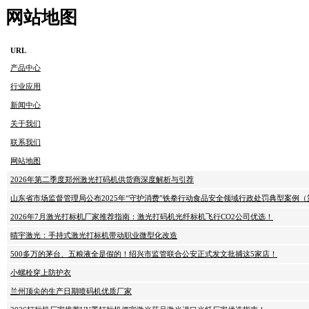
网站地图
URL
产品中心
行业应用
新闻中心
关于我们
联系我们
网站地图
2026年第二季度郑州激光打码机供货商深度解析与引荐
山东省市场监督管理局公布2025年“守护消费”铁拳行动食品安全领域行政处罚典型案例（
2026年7月激光打标机厂家推荐指南：激光打码机光纤标机飞行CO2公司优选！
晴宇激光：手持式激光打标机带动职业微型化改造
500多万的茅台、五粮液全是假的！绍兴市监管联合公安正式发文批捕这5家店！
小螺栓穿上防护衣
兰州顶尖的生产日期喷码机优质厂家