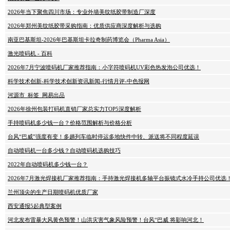
2026年当下聚焦四川市场：专业外墙美纹纸胶带制造厂深度
2026年郑州美纹纸胶带采购指南：优质供应商深度解析与选购
南亚巴基斯坦-2026年巴基斯坦卡拉奇制药博览会（Pharma Asia）
激光喷码机 - 百科
2026年7月宁波喷码机厂家推荐指南：小字符喷码机UV彩色热发泡公司优选！
科学技术创新-科学技术创新资讯新闻-行情月评-中色报网
河源市_标签_网易出品
2026年徐州包装打码机直销厂家总实力TOP5深度解析
手持喷码机多少钱一台？价格范围解析与价格分析
台风“巴威”强度有变！多趟列车临时停运多地快件中转、派送将不同程度延误
自动喷码机一台多少钱？自动喷码机选购技巧
2022年自动喷码机多少钱一台？
2026年7月激光焊接机厂家推荐指南：手持激光焊接机多轴平台振镜式水冷手持公司优选
兰州顶尖的生产日期喷码机优质厂家
西安通报5起典型案例
河北发布雷暴大风黄色预警！山洪灾害气象风险预警！台风“巴威 将影响河北！