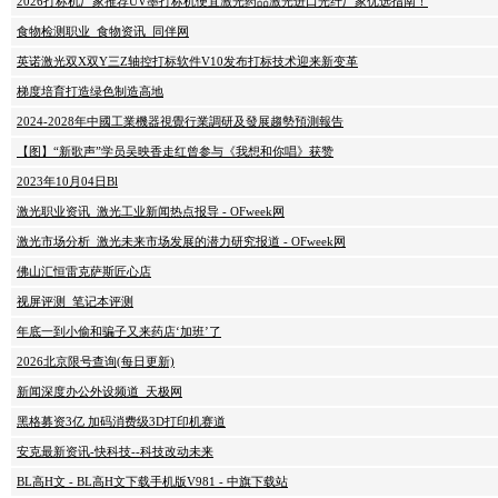
2026打标机厂家推荐UV墨打标机便宜激光药品激光进口光纤厂家优选指南！
食物检测职业_食物资讯_同伴网
英诺激光双X双Y三Z轴控打标软件V10发布打标技术迎来新变革
梯度培育打造绿色制造高地
2024-2028年中國工業機器視覺行業調研及發展趨勢預測報告
【图】“新歌声”学员吴映香走红曾参与《我想和你唱》获赞
2023年10月04日Bl
激光职业资讯_激光工业新闻热点报导 - OFweek网
激光市场分析_激光未来市场发展的潜力研究报道 - OFweek网
佛山汇恒雷克萨斯匠心店
视屏评测_笔记本评测
年底一到小偷和骗子又来药店‘加班’了
2026北京限号查询(每日更新)
新闻深度办公外设频道_天极网
黑格募资3亿 加码消费级3D打印机赛道
安克最新资讯-快科技--科技改动未来
BL高H文 - BL高H文下载手机版V981 - 中旗下载站