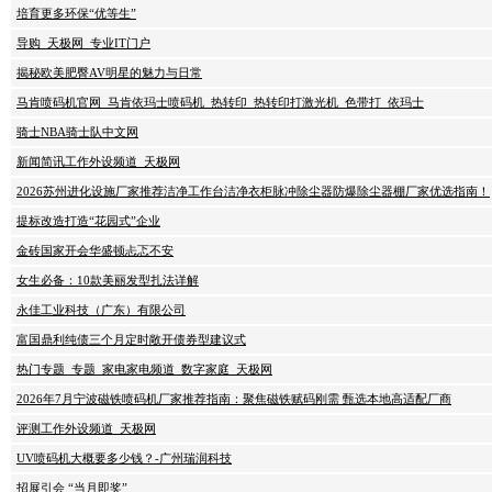
培育更多环保“优等生”
导购_天极网_专业IT门户
揭秘欧美肥臀AV明星的魅力与日常
马肯喷码机官网_马肯依玛士喷码机_热转印_热转印打激光机_色带打_依玛士
骑士NBA骑士队中文网
新闻简讯工作外设频道_天极网
2026苏州进化设施厂家推荐洁净工作台洁净衣柜脉冲除尘器防爆除尘器棚厂家优选指南！
提标改造打造“花园式”企业
金砖国家开会华盛顿忐忑不安
女生必备：10款美丽发型扎法详解
永佳工业科技（广东）有限公司
富国鼎利纯债三个月定时敞开债券型建议式
热门专题_专题_家电家电频道_数字家庭_天极网
2026年7月宁波磁铁喷码机厂家推荐指南：聚焦磁铁赋码刚需 甄选本地高适配厂商
评测工作外设频道_天极网
UV喷码机大概要多少钱？-广州瑞润科技
招展引会 “当月即奖”