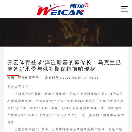
开云体育登录:泽连斯基的幕僚长：乌克兰已
准备好承受与俄罗斯保持前哨现状
来源：
开云体育登录
发布时间：2026-06-04 07:48:36
开云体育官方:
据彭博社3日报导，跟着字节跳动公司估值上升以及该公司在AI范畴的
布局获得新进展，字节跳动创始人张一鸣已逾越印度信实工业集团董事长穆
克什·安巴尼，成为亚洲第二富豪。彭博亿万富翁指数显现，张一鸣的净资
产攀升至928亿美元（约合6277亿元人民币），进一步稳固了他我国首富的
位置。
巴西总统卢拉3日表明，巴西将持续寻觅其他商业协作伙伴，以最大极