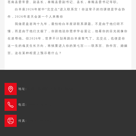
苍南县委常委、副县长，泰顺县委副书记、县长，泰顺县委书记等职。
白羊座2026年射中“北交点”进入联系宫！你这辈子的功课便是学会协
作，2026年老天会派一个人来教你
我做星盘咨询十九年，最怕给白羊座讲联系课题。不是由于他们听不
懂，而是由于他们太倔了，你跟他说你需求学会退让，他看你的目光就像你
在凌辱他。但2026年，世界不计划再跟白羊座客气了。北交点，也便是你
这一生的魂灵生长方向，将慎重进入你的第七宫——联系宫、协作宫、婚姻
宫。这在某种程度上预示着什么？
地址:
成都市新都区3G创智广场2栋
电话:
4006-678-345
传真:
028-6236 0654