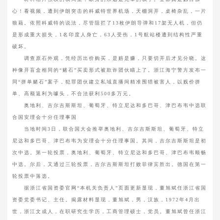
心！看视频，遭到伊朗突击的科威特世界机场，天棚洞开，桌椅杂乱，一片
狼藉。依照科威特的说法，尽管阻拦了13枚伊朗导弹和17架无人机，但仍
是形成重大损失，1名印度人身亡，63人受伤，1号航站楼遭到结构性严重
破坏。
调查原石外观，凭经历出价购买，是赔是赚，只要切开后才见分晓。这
种像开盲盒相同的“赌石”买卖形式被欺诈团伙瞄上了。浙江海宁警方发布一
同“拼单赌石”案子，犯罪团伙建立私域直播间精准围猎被害人，以贱价拼
单、高额返利为噱头，不合法获利500多万元。
奥地利、吉尔吉斯斯坦、葡萄牙、特立尼达和多巴哥、津巴布韦中选联
合国安理会十分任理事国
当地时间3日，联合国大会推举奥地利、吉尔吉斯斯坦、葡萄牙、特立
尼达和多巴哥、津巴布韦为安理会十分任理事国。其间，吉尔吉斯斯坦是初
次中选。第一轮投票，奥地利、葡萄牙、特立尼达和多巴哥、津巴布韦顺畅
中选。尔后，又通过三轮投票，吉尔吉斯斯坦打败菲律宾胜出。德国在第一
轮投票中落选。
据浙江省国资委官网“本机关负责人”页面更新显现，董旭斌任浙江省国
资委党委书记、主任。揭露材料显现，董旭斌，男，汉族，1972年4月出
世，浙江文成人，在职研究生学历，工商管理硕士，党员。董旭斌曾任浙江