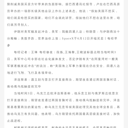
限削减美国买卖方针带来的负面影响。据巴西通讯社报导，卢拉在巴西高原
宫举办的一场部长级其他会议上作出上述表态。他说：“假如美国不想买，
咱们就卖给想买的国家。咱们不会就此诉苦。假如他们不想在这里出资，咱
们就另寻别人。
伊朗对美军舰发起冲击，美军：我舰四通八达；特朗普：与伊朗商洽十
分顺畅；美股齐跌，世界油价上涨；SpaceX于6月12日开端买卖丨每经早
参
每经记者：王琳 每经修改：段炼,王瀚黎,王晓波标题点睛当地时间3
日，美军中心司令部在社会化媒体发文，否定伊朗有关“在阿曼湾对一艘美
军驱逐舰发起冲击”的说法，称“美国海上军事力量现在仍在安全、四通八达
地进行飞翔、飞行及各项举动。
泽连斯基：愿立刻与普京打开直接商洽，期望改造通过两国首脑对话，
推动俄乌抵触提前完毕
当地时间3日，乌克兰总统泽连斯基称，他乐意立刻与俄罗斯总统普京
打开直接商洽，期望改造通过两国首脑对话，推动俄乌抵触提前完毕。泽连
斯基着重商洽的紧迫性，称乌克兰无意等候美国处理完其他全球业务后，再
推动乌克兰有关问题。他表明，乌方期望依托两国最高层级直接对话，加快
止战进程。
材料相片强权的棋局里，献身的永远是无辜的棋子。全部真是触目惊