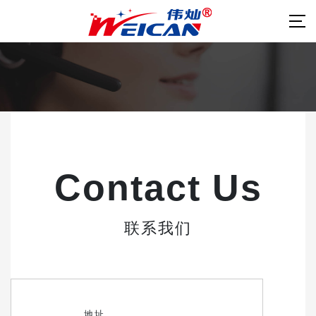
Contact Us
联系我们
地址