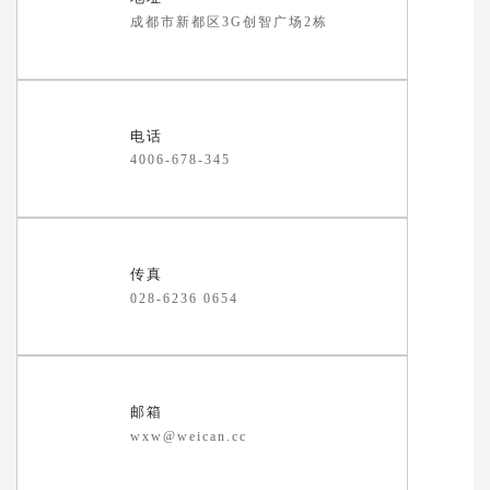
成都市新都区3G创智广场2栋
电话
4006-678-345
传真
028-6236 0654
邮箱
wxw@weican.cc