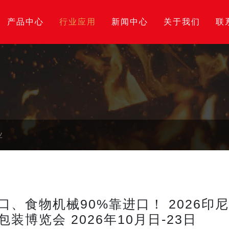
产品中心
行业应用
新闻中心
关于我们
联
业
人口、食物机械90%靠进口！ 2026
装博览会 2026年10月日-23日