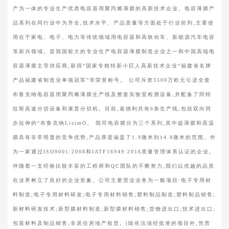
产为一体的专业生产优质电容器用聚丙烯薄膜的高新技术企业。电容薄膜产
品系列在同行业中为齐全,技术水平、产品质量等方面处于行业前列,主要使
用在于家电、电子、电力等传统领域用电容器和高铁动车、新能源汽车电容
等新兴领域。是我国较大的专业生产电容器薄膜制造企业之一和中国高端电
容器薄膜主导供应商,获得“国家专精特新小巨人高新技术企业“福建省名牌
产品福建省制造业单项冠军”等荣誉称号。 公司斥资3500万欧元引进全套
布鲁克纳电容器用聚丙烯薄膜生产线及整套实验室检测设备,并配备了阿特
拉斯高速分切设备和康普分切机。目前,嘉德利共有6条生产线,包括双向同
步拉伸的“布鲁克纳LisimO。 我司电容膜分为三个系列,其中超薄膜和高温
膜具有非常明显的竞争优势,产品厚度涵盖了1.9微米到14.8微米的范围。作
为一家通过ISO9001:2008和IATF16949:2016质量管理体系认证的企业,
伴随着一支经验比较丰富的工程师和QC团队的不断努力,我们以优越的品质
在业界树立了良好的企业形象。公司主要营业业务为一般项目:电子专用材
料制造;电子专用材料研发;电子专用材料销售;塑料制品制造;塑料制品销售;
新材料研发技术;新型膜材料制造;新型膜材料销售;货物进出口;技术进出口;
包装材料及制品销售;非居住房地产租赁。(除依法须经批准的项目外,凭营