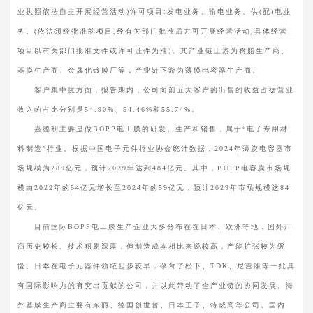
业执照依法自主开展经营活动)许可项目:发电业务、输电业务、供(配)电业
务。(依法须经批准的项目,经有关部门批准后方可开展经营活动,具体经营
项目以有关部门批准文件或许可证件为准)。其产业链上游为树脂生产商、
基膜生产商、金属化镀膜厂等，产业链下游为薄膜电容器生产商。
客户集中度方面，报告期内，公司向前五大客户的出售的收益占据营业
收入的占比分别是54.90%、54.46%和55.74%。
嘉德利主要是做BOPP电工膜的研发、生产和销售，属于“电子专用材
料制造”行业。根据中国电子元件行业协会统计数据，2024年薄膜电容器市
场规模为289亿元，预计2029年达到484亿元。其中，BOPP电容膜市场规
模由2022年的54亿元增长至2024年的59亿元，预计2029年市场规模达84
亿元。
目前国际BOPP电工膜生产企业大多分布在在日本、欧洲等地，国外厂
商历史较长、技术积累深厚，但制造成本相比来说较高，产能扩张较为缓
慢。日本在电子元器件领域起步较早，孕育了松下、TDK、尼吉康等一批具
有国际影响力的有突出贡献的公司，并以此带动了全产业链的协同发展。海
外基膜生产商主要有东丽、德国创世普、日本王子、特威高等公司。国内