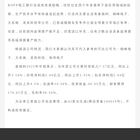
BOPP电工膜行业虽然发展较晚，但经过近四十年发展和下游应用领域的拓
展，生产技术水平有快速追赶趋势，行业内主要企业有嘉德利、铜峰电子、
大东南、龙辰科技等公司，已形成规模化竞争并占据全球最大市场占有率。
但是，目前国内超薄膜产能不足，仍需进口补充，仅有少数企业具备超薄膜
等高端薄膜量产能力。
根据该公司情况，我们大家都认为其可代入参考的可比公司为：铜峰电
子、大东南、龙辰科技、海伟电子
嘉德利2025年年报显示，当年度公司主要经营收入7.57亿元，同比上
升3.18%；归母净利润2.44亿元，同比上升2.35%；扣非净利润2.44亿
元，同比上升4.5%；负债率19.36%，投资收益-60.93万元，财务费用
176.61万元，毛利率46.56%。
为证券之星据公开信息整理，由AI算法生成(网信算备240019号)，不
构成投资建议。