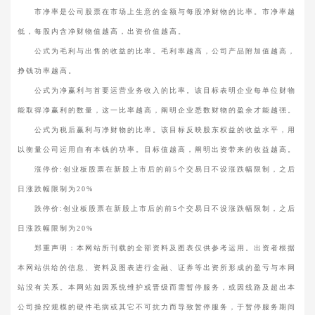
市净率是公司股票在市场上生意的金额与每股净财物的比率。市净率越
低，每股内含净财物值越高，出资价值越高。
公式为毛利与出售的收益的比率。毛利率越高，公司产品附加值越高，
挣钱功率越高。
公式为净赢利与首要运营业务收入的比率。该目标表明企业每单位财物
能取得净赢利的数量，这一比率越高，阐明企业悉数财物的盈余才能越强。
公式为税后赢利与净财物的比率。该目标反映股东权益的收益水平，用
以衡量公司运用自有本钱的功率。目标值越高，阐明出资带来的收益越高。
涨停价:创业板股票在新股上市后的前5个交易日不设涨跌幅限制，之后
日涨跌幅限制为20%
跌停价:创业板股票在新股上市后的前5个交易日不设涨跌幅限制，之后
日涨跌幅限制为20%
郑重声明：本网站所刊载的全部资料及图表仅供参考运用。出资者根据
本网站供给的信息、资料及图表进行金融、证券等出资所形成的盈亏与本网
站没有关系。本网站如因系统维护或晋级而需暂停服务，或因线路及超出本
公司操控规模的硬件毛病或其它不可抗力而导致暂停服务，于暂停服务期间