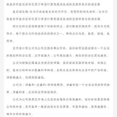
收盘价对盘后定价生意订单进行逐笔接连促成的交易所发生的成交量
盘后成交额:在当日收盘集合竞价完毕后，依照时刻优先准则，以当日
收盘价对盘后定价生意订单进行逐笔接连促成的交易所发生的成交额
四分位特点是指根据每个目标的特点，进行数值巨细排序，然后分为四
等分，每个部分大约包括排名的四分之一。将特点分为高、较高、较低、低
四类。
总市值计算公式为公司总股本乘以市价。该目标旁边面反映出一个企业
的规划和职业位置。总市值越大，公司规划越大，相应的职业位置也越高。
公式为财物总额减去负债后的净额。该目标由实践所收本钱、本钱公
积、盈余公积和未分配赢利等构成，反映企业全部者在企业中的产业价值。
净财物越大，信用风险越低。
公式为：净赢利=总赢利-所得税费用。净赢利是一个企业运营的终究效
果，净赢利多，企业的运营效益就好。
公式为公司股票在市场上生意的金额除以每股赢利。该目标首要是衡量
公司的价值，高市盈率一般是由高生长支撑着。市盈率越低，股票越廉价，
相对出资价值越大。