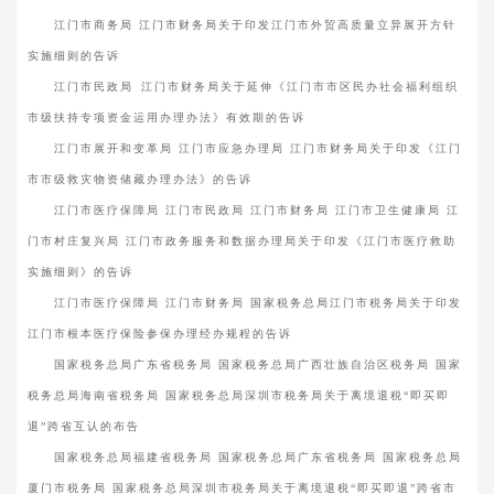
江门市商务局 江门市财务局关于印发江门市外贸高质量立异展开方针
实施细则的告诉
江门市民政局 江门市财务局关于延伸《江门市市区民办社会福利组织
市级扶持专项资金运用办理办法》有效期的告诉
江门市展开和变革局 江门市应急办理局 江门市财务局关于印发《江门
市市级救灾物资储藏办理办法》的告诉
江门市医疗保障局 江门市民政局 江门市财务局 江门市卫生健康局 江
门市村庄复兴局 江门市政务服务和数据办理局关于印发《江门市医疗救助
实施细则》的告诉
江门市医疗保障局 江门市财务局 国家税务总局江门市税务局关于印发
江门市根本医疗保险参保办理经办规程的告诉
国家税务总局广东省税务局 国家税务总局广西壮族自治区税务局 国家
税务总局海南省税务局 国家税务总局深圳市税务局关于离境退税“即买即
退”跨省互认的布告
国家税务总局福建省税务局 国家税务总局广东省税务局 国家税务总局
厦门市税务局 国家税务总局深圳市税务局关于离境退税“即买即退”跨省市