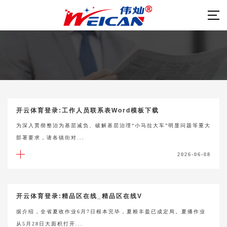
开云体育登录:工作人员联系表Word模板下载
为深入贯彻整治为基层减负、破解基层治理“小马拉大车”明显问题等重大
部署要求，请各镇街对...
2026-06-08
开云体育登录:精品区在线_精品区在线V
据介绍，全省夏收作业6月7日根本完毕，夏粮丰盈已成定局。夏播作业
从5月28日大面积打开...