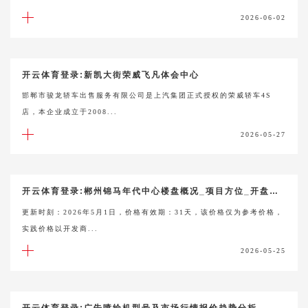
2026-06-02
开云体育登录:新凯大街荣威飞凡体会中心
邯郸市骏龙轿车出售服务有限公司是上汽集团正式授权的荣威轿车4S
店，本企业成立于2008...
2026-05-27
开云体育登录:郴州锦马年代中心楼盘概况_项目方位_开盘信息_郴房网
更新时刻：2026年5月1日，价格有效期：31天，该价格仅为参考价格，
实践价格以开发商...
2026-05-25
开云体育登录:广告喷绘机型号及市场行情报价趋势分析