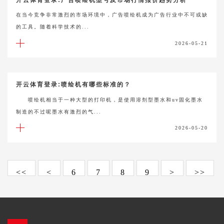
在当今竞争非常激烈的市场环境中，广告喷绘机成为广告行业中不可或缺
的工具。随着科学技术的...
2026-05-21
开云体育登录:喷绘机有哪些标准的？
喷绘机相当于一种大型的打印机，是使用溶剂型墨水和uv固化墨水
制造的不过呢墨水有激烈的气...
2026-05-20
<<
<
6
7
8
9
>
>>