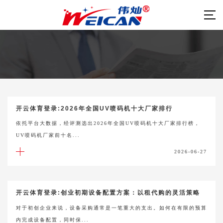
开云体育登录:2026年全国UV喷码机十大厂家排行
依托平台大数据，经评测选出2026年全国UV喷码机十大厂家排行榜，
UV喷码机厂家前十名...
2026-06-27
开云体育登录:创业初期设备配置方案：以租代购的灵活策略
对于初创企业来说，设备采购通常是一笔重大的支出。如何在有限的预算
内完成设备配置，同时保...